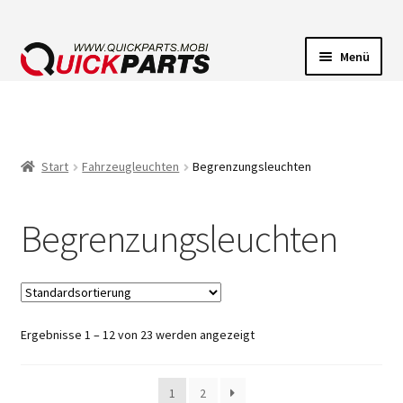
Menü
FAHRZEUGBELEUCHTUNG
ELEKTRISCHE VERBINDER
Start
Fahrzeugleuchten
Begrenzungsleuchten
FÖRDERPUMPEN
Begrenzungsleuchten
HUPEN
Ergebnisse 1 – 12 von 23 werden angezeigt
1
2