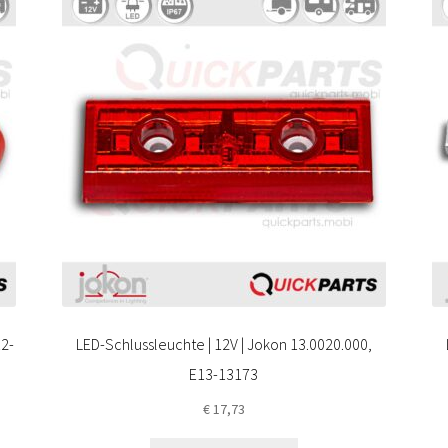
E2-
LED-Schlussleuchte | 12V | Jokon 13.0020.000,
E13-13173
€
17,73