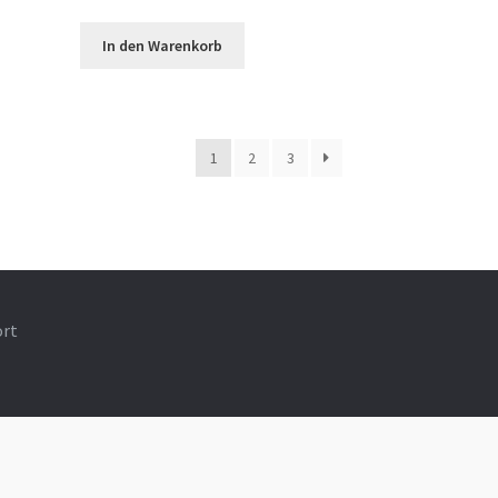
In den Warenkorb
1
2
3
ort