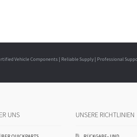
rtified Vehicle Components | Reliable Supply | Professional Supp
ER UNS
UNSERE RICHTLINIEN
ÜBER QUICKPARTS
RÜCKGABE- UND