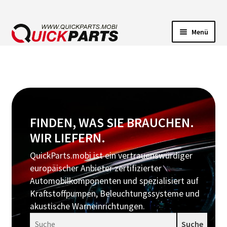
Menü
FAHRZEUGBELEUCHTUNG
ELEKTRISCHE VERBINDER
FÖRDERPUMPEN
FINDEN, WAS SIE BRAUCHEN.
WIR LIEFERN.
HUPEN
QuickParts.mobi ist ein vertrauenswürdiger
europäischer Anbieter zertifizierter
Automobilkomponenten und spezialisiert auf
Kraftstoffpumpen, Beleuchtungssysteme und
akustische Warneinrichtungen.
Suche
Suche