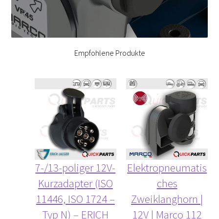
Empfohlene Produkte
7-/13-poliger 12V-
Elektropneumatis
Kurzadapter (ISO
ches
11446, ISO 1724 –
Zweiklanghorn |
Typ N) – ERICH
12V | Marco 112