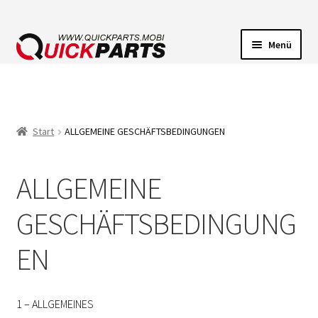
Menü
FAHRZEUGBELEUCHTUNG
ELEKTRISCHE VERBINDER
Start
ALLGEMEINE GESCHÄFTSBEDINGUNGEN
FÖRDERPUMPEN
ALLGEMEINE
HUPEN
GESCHÄFTSBEDINGUNG
EN
1 – ALLGEMEINES