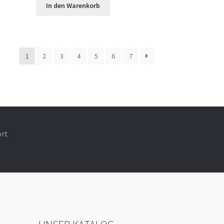
In den Warenkorb
1
2
3
4
5
6
7
ort