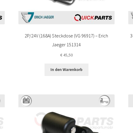
2P/24V (168A) Steckdose (VG 96917) – Erich
3
Jaeger 151314
€
45,50
In den Warenkorb