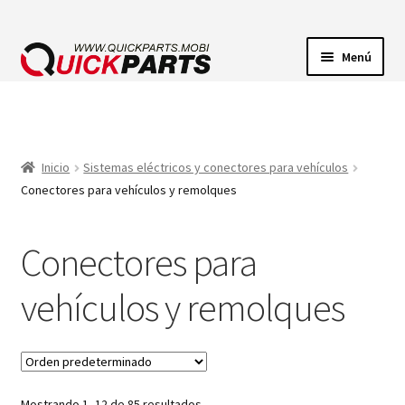
Menú
ILUMINACIÓN
CONECTORES ELÉCTRICOS
Inicio
Sistemas eléctricos y conectores para vehículos
Conectores para vehículos y remolques
BOMBAS
Conectores para
CLAXONES
vehículos y remolques
Mostrando 1–12 de 85 resultados