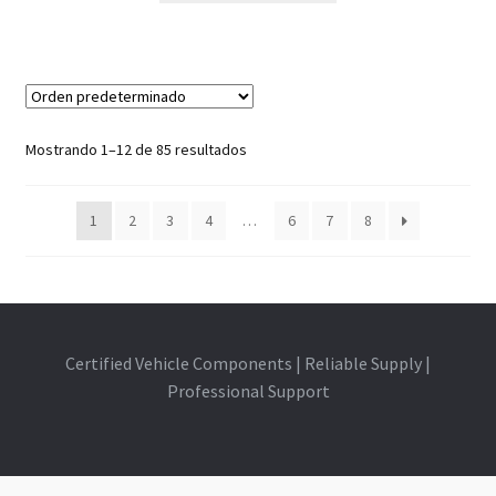
Mostrando 1–12 de 85 resultados
1
2
3
4
…
6
7
8
Certified Vehicle Components | Reliable Supply |
Professional Support