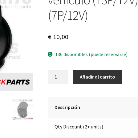
(7P/12V)
€
10,00
136 disponibles (puede reservarse)
Adaptador
A
Añadir al carrito
mini
l
corto
t
"Shorty"
e
de
r
Descripción
vehículo
n
(13P/12V)
a
Qty Discount (2+ units)
a
t
remolque
i