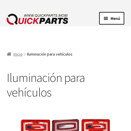
Menú
ILUMINACIÓN
CONECTORES ELÉCTRICOS
Inicio
Iluminación para vehículos
BOMBAS
Iluminación para
CLAXONES
vehículos