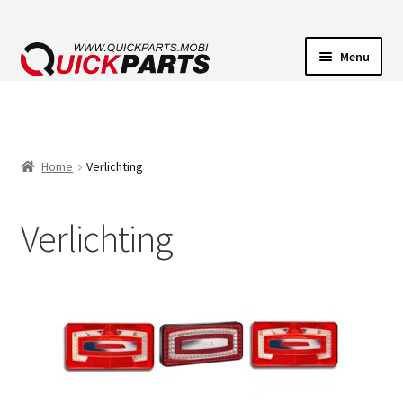
Menu
VOERTUIGVERLICHTING
POMPEN
Home
Verlichting
CLAXONS
Verlichting
ELEKTRISCHE CONNECTOREN