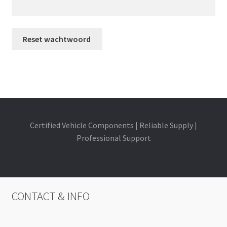
Reset wachtwoord
A
l
t
e
r
Certified Vehicle Components | Reliable Supply |
n
Professional Support
a
t
i
v
CONTACT & INFO
e
: