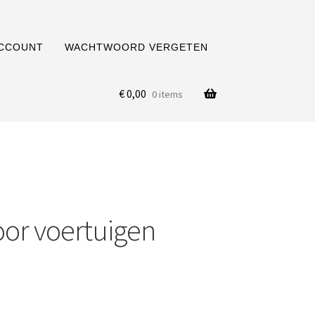
ACCOUNT
WACHTWOORD VERGETEN
€
0,00
0 items
oor voertuigen