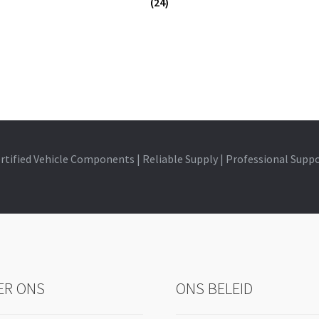
(24)
rtified Vehicle Components | Reliable Supply | Professional Supp
ER ONS
ONS BELEID