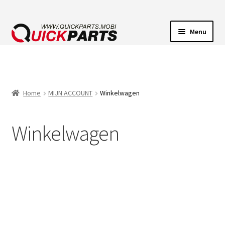
Menu
VOERTUIGVERLICHTING
POMPEN
Home
MIJN ACCOUNT
Winkelwagen
CLAXONS
Winkelwagen
ELEKTRISCHE CONNECTOREN