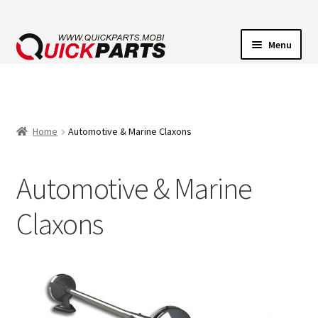
Menu
VOERTUIGVERLICHTING
POMPEN
Home
Automotive & Marine Claxons
CLAXONS
Automotive & Marine
ELEKTRISCHE CONNECTOREN
Claxons