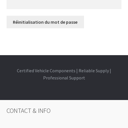
Réinitialisation du mot de passe
A
l
t
e
r
Certified Vehicle Components | Reliable Supply |
n
Professional Support
a
t
i
v
CONTACT & INFO
e
: