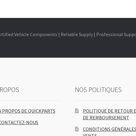
e
r
n
a
t
rtified Vehicle Components | Reliable Supply | Professional Supp
i
v
e
:
PROPOS
NOS POLITIQUES
À PROPOS DE QUICKPARTS
POLITIQUE DE RETOUR 
DE REMBOURSEMENT
CONTACTEZ-NOUS
CONDITIONS GÉNÉRALES
VENTE