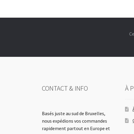
v
e
:
Ce
CONTACT & INFO
À 
Basés juste au sud de Bruxelles,
nous expédions vos commandes
rapidement partout en Europe et