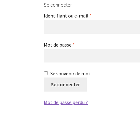
Se connecter
Obligatoire
Identifiant ou e-mail
*
Obligatoire
Mot de passe
*
A
Se souvenir de moi
l
Se connecter
t
e
Mot de passe perdu ?
r
n
a
t
i