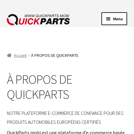
Menu
ECLAIRAGE VEHICULE
CONNECTEUR ÉLECTRIQUE
Accueil
À PROPOS DE QUICKPARTS
POMPES
À PROPOS DE
AVERTISSEUR SONORE
QUICKPARTS
NOTRE PLATEFORME E-COMMERCE DE CONFIANCE POUR DES
PRODUITS AUTOMOBILES EUROPÉENS CERTIFIÉS
QuickParts.mobi est une plateforme d’e-commerce basée