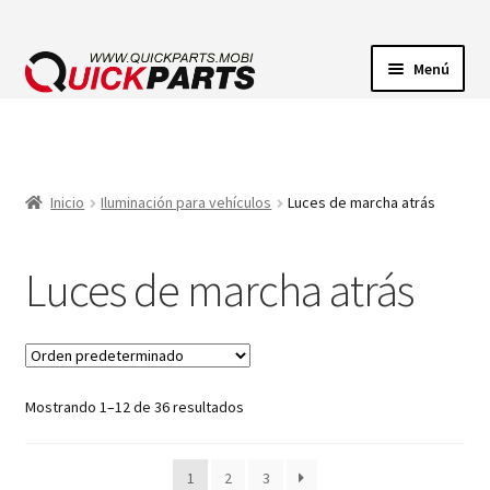
Menú
ILUMINACIÓN
CONECTORES ELÉCTRICOS
Inicio
Iluminación para vehículos
Luces de marcha atrás
BOMBAS
Luces de marcha atrás
CLAXONES
Mostrando 1–12 de 36 resultados
1
2
3