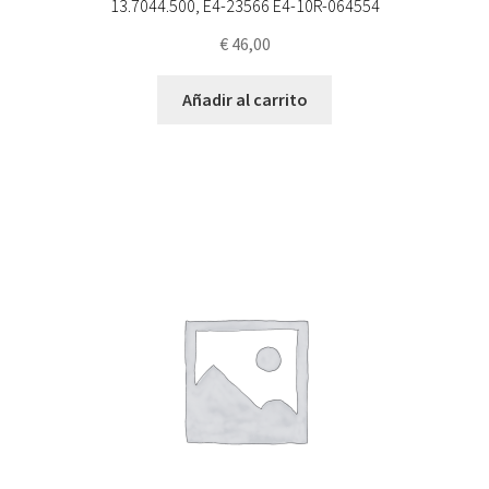
13.7044.500, E4-23566 E4-10R-064554
€
46,00
Añadir al carrito