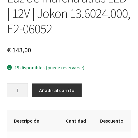
| 12V | Jokon 13.6024.000,
E2-06052
€
143,00
19 disponibles (puede reservarse)
Luz
A
Añadir al carrito
de
l
marcha
t
atrás
e
LED
r
Descripción
Cantidad
Descuento
|
n
12V
a