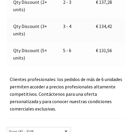
Qty Discount (2+
2 - 3
€
137,28
|
t
units)
Jokon
i
13.6024.000,
v
E2-
e
Qty Discount (3+
3 - 4
€
134,42
06052
:
units)
cantidad
Qty Discount (5+
5 - 6
€
131,56
units)
Clientes profesionales: los pedidos de más de 6 unidades
permiten acceder a precios profesionales altamente
competitivos. Contáctenos para una oferta
personalizada y para conocer nuestras condiciones
comerciales exclusivas.
Euro (€) - EUR