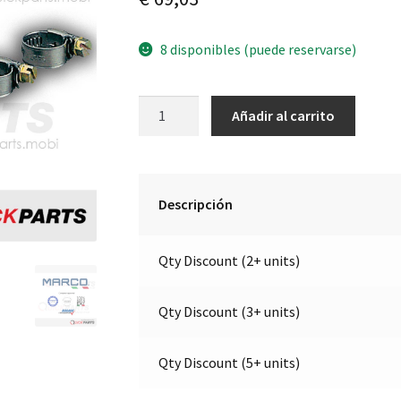
8 disponibles (puede reservarse)
Antirrobo
A
Añadir al carrito
para
l
camiones
t
|
e
24V
r
Descripción
|
n
Marco
a
Qty Discount (2+ units)
202
t
013
i
12
v
Qty Discount (3+ units)
cantidad
e
:
Qty Discount (5+ units)