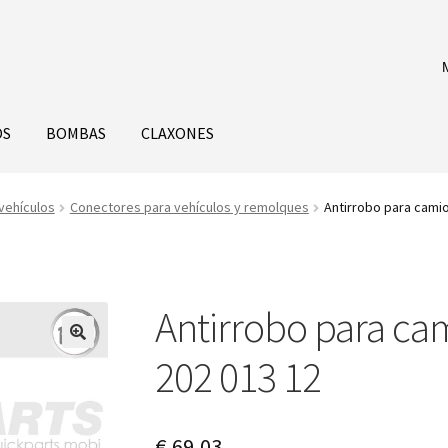
OS
BOMBAS
CLAXONES
vehículos
Conectores para vehículos y remolques
Antirrobo para camio
Antirrobo para cam
202 013 12
€
69,03