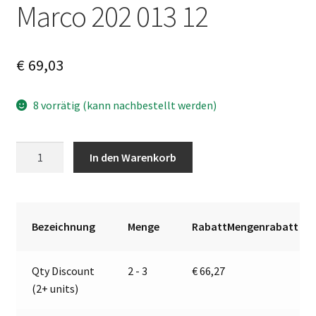
Marco 202 013 12
€
69,03
8 vorrätig (kann nachbestellt werden)
Diebstahlsicherung
A
In den Warenkorb
|
l
24V
t
|
e
Marco
r
Bezeichnung
Menge
RabattMengenrabatt
202
n
013
a
Qty Discount
2 - 3
€
66,27
12
t
(2+ units)
Menge
i
v