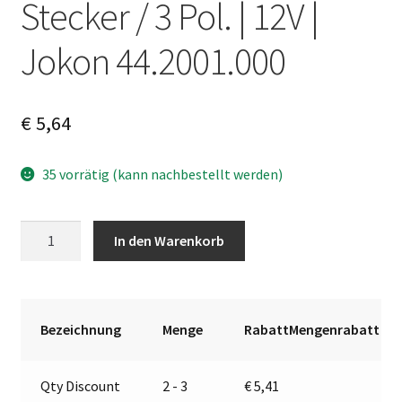
Stecker / 3 Pol. | 12V |
Jokon 44.2001.000
€
5,64
35 vorrätig (kann nachbestellt werden)
Stecker
A
In den Warenkorb
/
l
3
t
Pol.
e
|
r
Bezeichnung
Menge
RabattMengenrabatt
12V
n
|
a
Qty Discount
2 - 3
€
5,41
Jokon
t