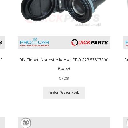
00
DIN-Einbau-Normsteckdose, PRO CAR 57607000
D
(Copy)
€
4,09
In den Warenkorb