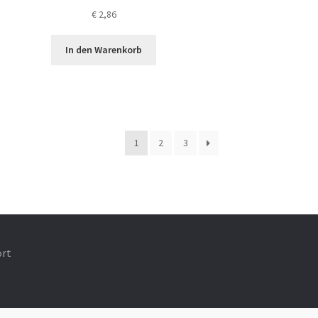
€
2,86
In den Warenkorb
1
2
3
ort