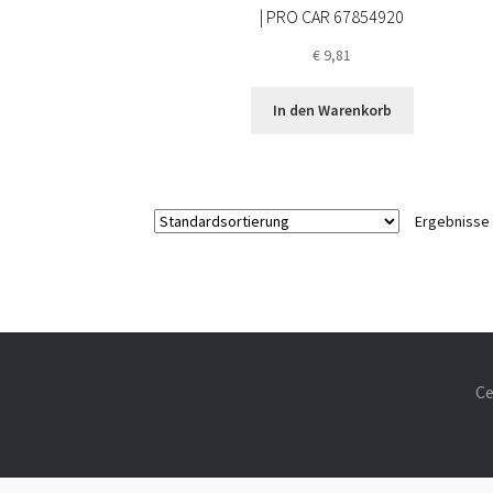
| PRO CAR 67854920
€
9,81
In den Warenkorb
Ergebnisse 
Ce