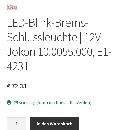
LED-Blink-Brems-
Schlussleuchte | 12V |
Jokon 10.0055.000, E1-
4231
€
72,33
29 vorrätig (kann nachbestellt werden)
LED-
A
In den Warenkorb
Blink-
l