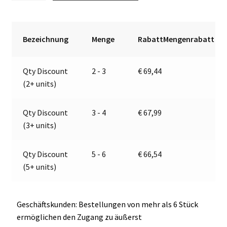
Brems-
t
Schlussleuchte
e
|
r
Bezeichnung
Menge
RabattMengenrabatt
12V
n
|
a
Qty Discount
2 - 3
€
69,44
Jokon
t
(2+ units)
10.0055.000,
i
E1-
v
4231
e
Qty Discount
3 - 4
€
67,99
Menge
:
(3+ units)
Qty Discount
5 - 6
€
66,54
(5+ units)
Geschäftskunden: Bestellungen von mehr als 6 Stück
ermöglichen den Zugang zu äußerst