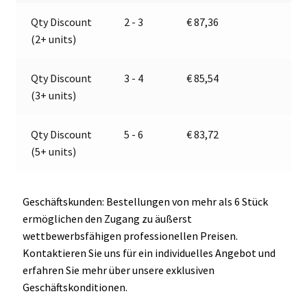
–
a
Qty Discount
2 - 3
€
87,36
E13-
t
(2+ units)
36313
i
Menge
v
e
Qty Discount
3 - 4
€
85,54
:
(3+ units)
Qty Discount
5 - 6
€
83,72
(5+ units)
Geschäftskunden: Bestellungen von mehr als 6 Stück
ermöglichen den Zugang zu äußerst
wettbewerbsfähigen professionellen Preisen.
Kontaktieren Sie uns für ein individuelles Angebot und
erfahren Sie mehr über unsere exklusiven
Geschäftskonditionen.