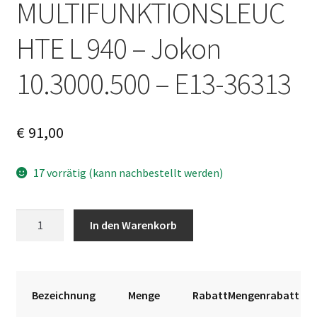
MULTIFUNKTIONSLEUC
HTE L 940 – Jokon
10.3000.500 – E13-36313
€
91,00
17 vorrätig (kann nachbestellt werden)
MULTIFUNKTIONSLEUCHTE
A
In den Warenkorb
L
l
940
t
–
e
Jokon
r
Bezeichnung
Menge
RabattMengenrabatt
10.3000.500
n