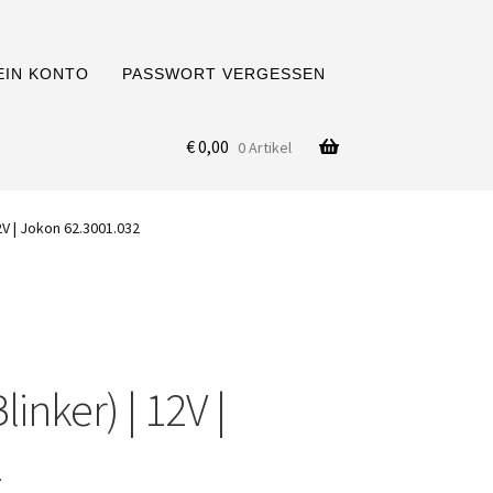
EIN KONTO
PASSWORT VERGESSEN
€
0,00
0 Artikel
12V | Jokon 62.3001.032
inker) | 12V |
2