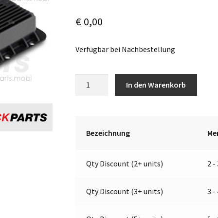
€
0,00
Verfügbar bei Nachbestellung
LED-
A
In den Warenkorb
Kontrollbox
l
(Blinker)
t
|
e
12V
r
Bezeichnung
Me
|
n
Jokon
a
Qty Discount (2+ units)
2 -
62.3001.032
t
Menge
i
v
Qty Discount (3+ units)
3 -
e
: