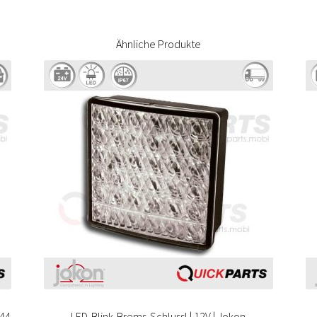
Ähnliche Produkte
044
LED-Blink-Brems-Schlussl.| 12V | Jokon