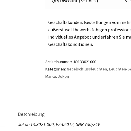
Qty Discount (5+ units)
5 -
Geschäftskunden: Bestellungen von mehr 
äußerst wettbewerbsfähigen professionell
individuelles Angebot und erfahren Sie m
Geschäftskonditionen.
Artikelnummer:
JO133021000
Kategorien:
Nebelschlussleuchten
,
Leuchten-S
Marke:
Jokon
Beschreibung
Jokon 13.3021.000, E2-06012, SNR 730/24V