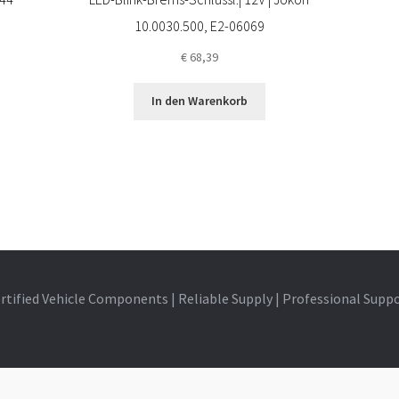
10.0030.500, E2-06069
€
68,39
In den Warenkorb
rtified Vehicle Components | Reliable Supply | Professional Supp