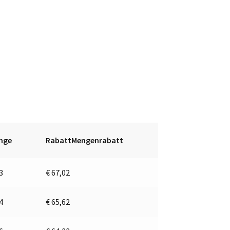
nge
RabattMengenrabatt
 3
€
67,02
 4
€
65,62