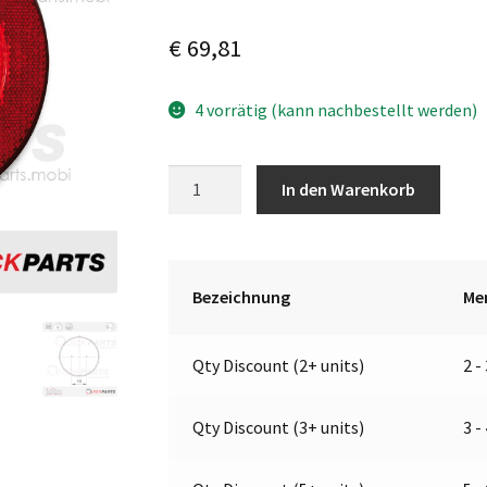
€
69,81
4 vorrätig (kann nachbestellt werden)
LED-
A
In den Warenkorb
Nebelschluss/
l
Rückstr.
t
|
e
24V
r
Bezeichnung
Me
|
n
Jokon
a
Qty Discount (2+ units)
2 -
E2-
t
06012
i
Menge
v
Qty Discount (3+ units)
3 -
e
: