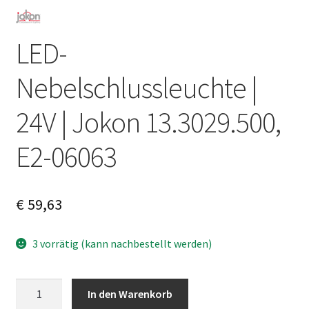
LED-
Nebelschlussleuchte |
24V | Jokon 13.3029.500,
E2-06063
€
59,63
3 vorrätig (kann nachbestellt werden)
LED-
A
In den Warenkorb
Nebelschlussleuchte
l