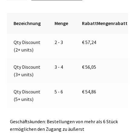
|
t
24V
e
|
r
Bezeichnung
Menge
RabattMengenrabatt
Jokon
n
13.3029.500,
a
Qty Discount
2 - 3
€
57,24
E2-
t
(2+ units)
06063
i
Menge
v
e
Qty Discount
3 - 4
€
56,05
:
(3+ units)
Qty Discount
5 - 6
€
54,86
(5+ units)
Geschäftskunden: Bestellungen von mehr als 6 Stück
ermöglichen den Zugang zu äußerst