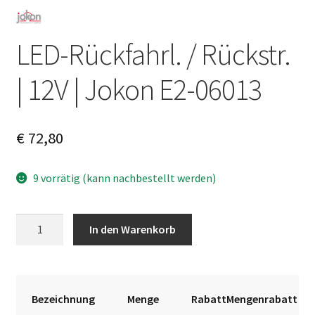
LED-Rückfahrl. / Rückstr.
| 12V | Jokon E2-06013
€
72,80
9 vorrätig (kann nachbestellt werden)
LED-
A
In den Warenkorb
Rückfahrl.
l
/
t
Rückstr.
e
|
r
Bezeichnung
Menge
RabattMengenrabatt
12V
n