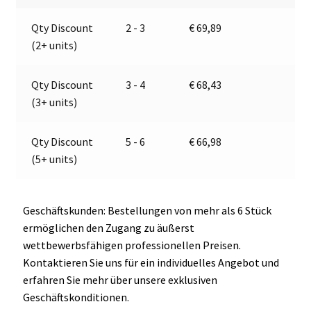
|
a
Qty Discount
2 - 3
€
69,89
Jokon
t
(2+ units)
E2-
i
06013
v
Menge
e
Qty Discount
3 - 4
€
68,43
:
(3+ units)
Qty Discount
5 - 6
€
66,98
(5+ units)
Geschäftskunden: Bestellungen von mehr als 6 Stück
ermöglichen den Zugang zu äußerst
wettbewerbsfähigen professionellen Preisen.
Kontaktieren Sie uns für ein individuelles Angebot und
erfahren Sie mehr über unsere exklusiven
Geschäftskonditionen.