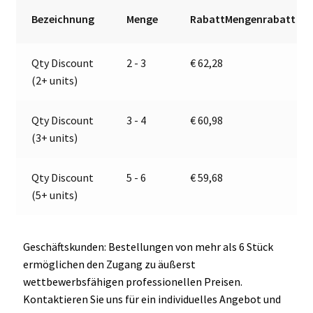
|
r
Bezeichnung
Menge
RabattMengenrabatt
Jokon
n
13.6025.000,
a
Qty Discount
2 - 3
€
62,28
E2-
t
(2+ units)
06052
i
Menge
v
e
Qty Discount
3 - 4
€
60,98
:
(3+ units)
Qty Discount
5 - 6
€
59,68
(5+ units)
Geschäftskunden: Bestellungen von mehr als 6 Stück
ermöglichen den Zugang zu äußerst
wettbewerbsfähigen professionellen Preisen.
Kontaktieren Sie uns für ein individuelles Angebot und