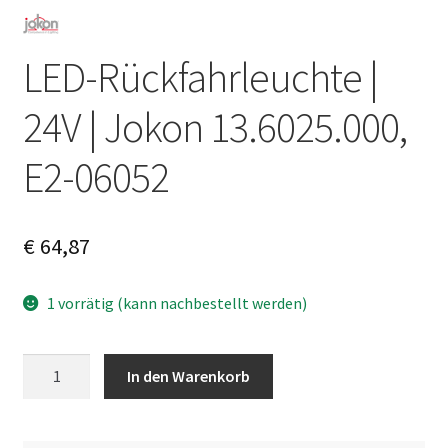
LED-Rückfahrleuchte |
24V | Jokon 13.6025.000,
E2-06052
€
64,87
1 vorrätig (kann nachbestellt werden)
LED-
A
In den Warenkorb
Rückfahrleuchte
l
|
t
24V
e