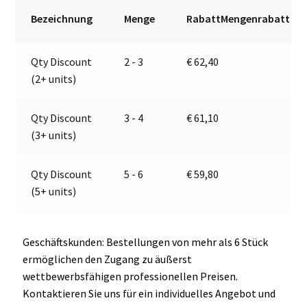
32V
r
Bezeichnung
Menge
RabattMengenrabatt
|
n
Jokon
a
Qty Discount
2 - 3
€
62,40
E2-
t
(2+ units)
0004035
i
Menge
v
e
Qty Discount
3 - 4
€
61,10
:
(3+ units)
Qty Discount
5 - 6
€
59,80
(5+ units)
Geschäftskunden: Bestellungen von mehr als 6 Stück
ermöglichen den Zugang zu äußerst
wettbewerbsfähigen professionellen Preisen.
Kontaktieren Sie uns für ein individuelles Angebot und