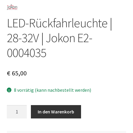
LED-Rückfahrleuchte |
28-32V | Jokon E2-
0004035
€
65,00
8 vorrätig (kann nachbestellt werden)
LED-
A
In den Warenkorb
Rückfahrleuchte
l
|
t
28-
e