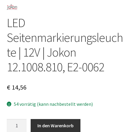
LED
Seitenmarkierungsleuch
te | 12V | Jokon
12.1008.810, E2-0062
€
14,56
54 vorrätig (kann nachbestellt werden)
LED
A
In den Warenkorb
Seitenmarkierungsleuchte
l