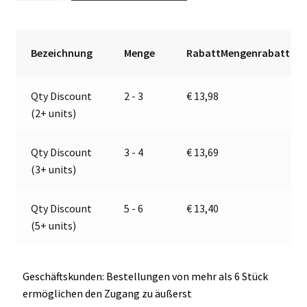
|
t
12V
e
|
r
Bezeichnung
Menge
RabattMengenrabatt
Jokon
n
12.1008.810,
a
Qty Discount
2 - 3
€
13,98
E2-
t
(2+ units)
0062
i
Menge
v
e
Qty Discount
3 - 4
€
13,69
:
(3+ units)
Qty Discount
5 - 6
€
13,40
(5+ units)
Geschäftskunden: Bestellungen von mehr als 6 Stück
ermöglichen den Zugang zu äußerst