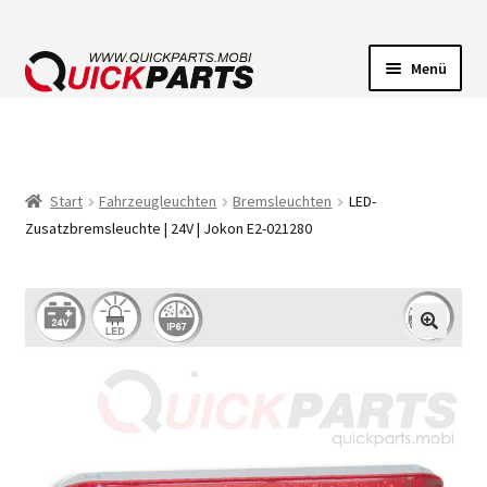
Menü
FAHRZEUGBELEUCHTUNG
ELEKTRISCHE VERBINDER
Start
Fahrzeugleuchten
Bremsleuchten
LED-
Zusatzbremsleuchte | 24V | Jokon E2-021280
FÖRDERPUMPEN
HUPEN