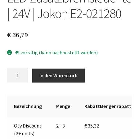
| 24V | Jokon E2-021280
€
36,79
49 vorrätig (kann nachbestellt werden)
LED-
A
In den Warenkorb
Zusatzbremsleuchte
l
|
t
24V
e
|
r
Bezeichnung
Menge
RabattMengenrabatt
Jokon
n
E2-
a
Qty Discount
2 - 3
€
35,32
021280
t
(2+ units)
Menge
i