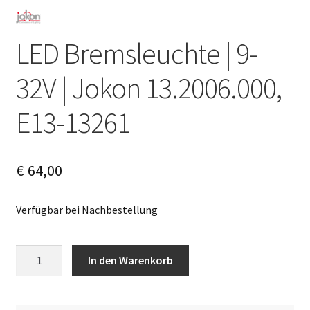
LED Bremsleuchte | 9-
32V | Jokon 13.2006.000,
E13-13261
€
64,00
Verfügbar bei Nachbestellung
LED
A
In den Warenkorb
Bremsleuchte
l
|
t
9-
e