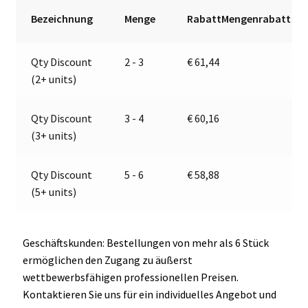
32V
r
Bezeichnung
Menge
RabattMengenrabatt
|
n
Jokon
a
Qty Discount
2 - 3
€
61,44
13.2006.000,
t
(2+ units)
E13-
i
13261
v
Menge
e
Qty Discount
3 - 4
€
60,16
:
(3+ units)
Qty Discount
5 - 6
€
58,88
(5+ units)
Geschäftskunden: Bestellungen von mehr als 6 Stück
ermöglichen den Zugang zu äußerst
wettbewerbsfähigen professionellen Preisen.
Kontaktieren Sie uns für ein individuelles Angebot und