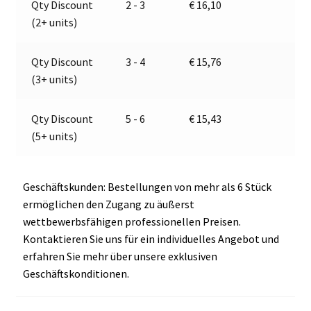
Qty Discount
2 - 3
€
16,10
t
(2+ units)
i
v
e
Qty Discount
3 - 4
€
15,76
:
(3+ units)
Qty Discount
5 - 6
€
15,43
(5+ units)
Geschäftskunden: Bestellungen von mehr als 6 Stück
ermöglichen den Zugang zu äußerst
wettbewerbsfähigen professionellen Preisen.
Kontaktieren Sie uns für ein individuelles Angebot und
erfahren Sie mehr über unsere exklusiven
Geschäftskonditionen.