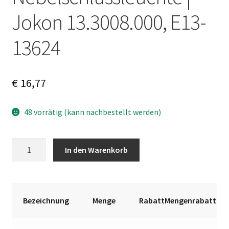
Jokon 13.3008.000, E13-
13624
€
16,77
48 vorrätig (kann nachbestellt werden)
Nebelschlussleuchte
A
In den Warenkorb
|
l
Jokon
t
13.3008.000,
e
E13-
r
Bezeichnung
Menge
RabattMengenrabatt
13624
n
Menge
a