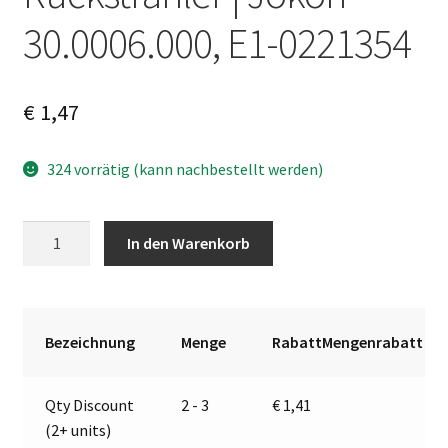
30.0006.000, E1-0221354
€
1,47
324 vorrätig (kann nachbestellt werden)
Rückstrahler
A
In den Warenkorb
|
l
Jokon
t
30.0006.000,
e
E1-
r
Bezeichnung
Menge
RabattMengenrabatt
0221354
n
Menge
a
Qty Discount
2 - 3
€
1,41
t
(2+ units)
i