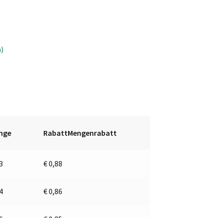
n)
nge
RabattMengenrabatt
 3
€
0,88
 4
€
0,86