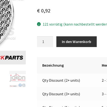
€
0,92
121 vorrätig (kann nachbestellt werde
Rückstrahler
A
In den Warenkorb
|
l
Jokon
t
30.0006.020,
e
E1-
r
Bezeichnung
Me
0221354
n
Menge
a
Qty Discount (2+ units)
2 -
t
i
v
Qty Discount (3+ units)
3 -
e
: