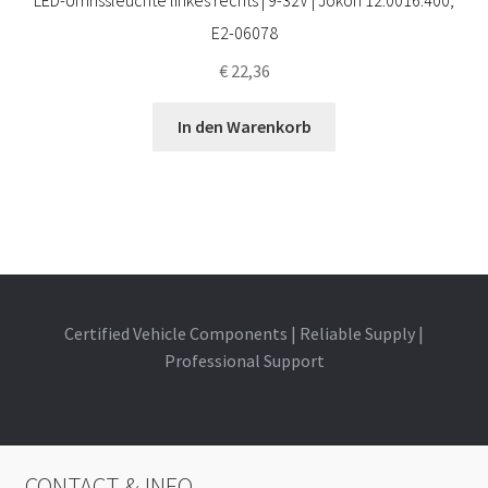
LED-Umrissleuchte linkes rechts | 9-32V | Jokon 12.0016.400,
E2-06078
€
22,36
In den Warenkorb
Certified Vehicle Components | Reliable Supply |
Professional Support
CONTACT & INFO