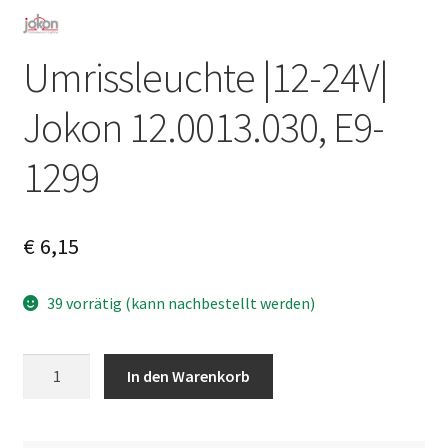
Umrissleuchte |12-24V|
Jokon 12.0013.030, E9-
1299
€
6,15
39 vorrätig (kann nachbestellt werden)
Umrissleuchte
A
In den Warenkorb
|12-
l
24V|
t
Jokon
e