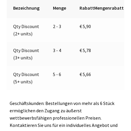
12.0013.030,
r
Bezeichnung
Menge
RabattMengenrabatt
E9-
n
1299
a
Qty Discount
2 - 3
€
5,90
Menge
t
(2+ units)
i
v
e
Qty Discount
3 - 4
€
5,78
:
(3+ units)
Qty Discount
5 - 6
€
5,66
(5+ units)
Geschäftskunden: Bestellungen von mehr als 6 Stück
ermöglichen den Zugang zu äußerst
wettbewerbsfähigen professionellen Preisen.
Kontaktieren Sie uns für ein individuelles Angebot und