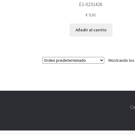
E1-0231426
€
9,61
Añadir al carrito
Mostrando los
Ce