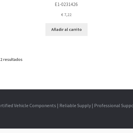
E1-0231426
€
7,22
Añadir al carrito
 2 resultados
rtified Vehicle Components | Reliable Supply | Professional Supp