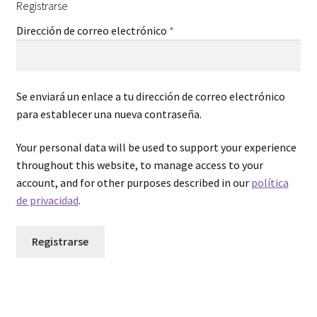
Registrarse
a
t
Obligatorio
Dirección de correo electrónico
*
i
v
e
Se enviará un enlace a tu dirección de correo electrónico
:
para establecer una nueva contraseña.
Your personal data will be used to support your experience
throughout this website, to manage access to your
account, and for other purposes described in our
política
de privacidad
.
Registrarse
A
l