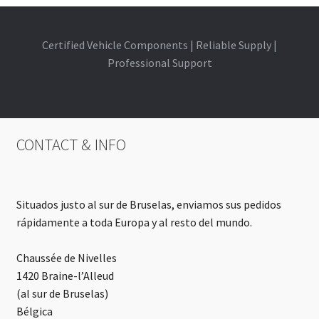
t
e
r
Certified Vehicle Components | Reliable Supply |
n
Professional Support
a
t
i
v
CONTACT & INFO
e
:
Situados justo al sur de Bruselas, enviamos sus pedidos
rápidamente a toda Europa y al resto del mundo.
Chaussée de Nivelles
1420 Braine-l’Alleud
(al sur de Bruselas)
Bélgica