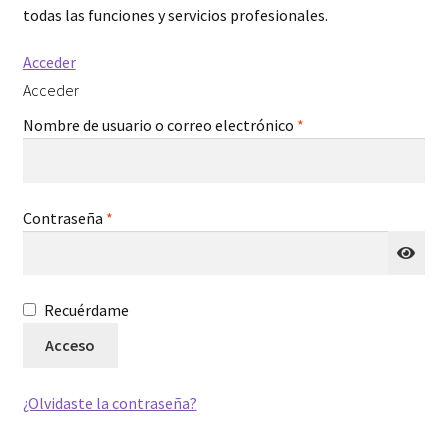
todas las funciones y servicios profesionales.
Acceder
Acceder
Obligatorio
Nombre de usuario o correo electrónico
*
Obligatorio
Contraseña
*
A
Recuérdame
l
Acceso
t
e
¿Olvidaste la contraseña?
r
n