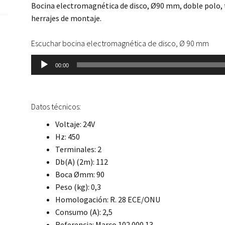
Bocina electromagnética de disco, Ø90 mm, doble polo, t
herrajes de montaje.
Escuchar bocina electromagnética de disco, Ø 90 mm
Reproductor
00:00
de
audio
Datos técnicos:
Voltaje: 24V
Hz: 450
Terminales: 2
Db(A) (2m): 112
Boca Ømm: 90
Peso (kg): 0,3
Homologación: R. 28 ECE/ONU
Consumo (A): 2,5
Referencia: Marco 102 000 13