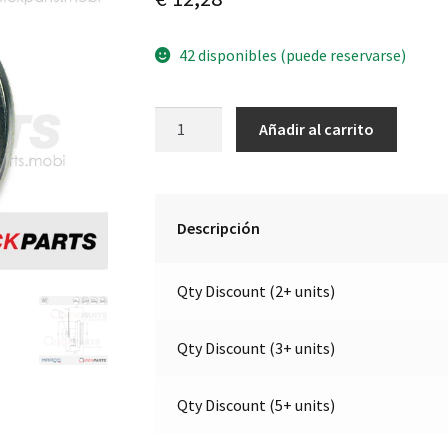
42 disponibles (puede reservarse)
Bocina
A
Añadir al carrito
electromagnética
l
de
t
disco,
e
Ø90
r
Descripción
mm,
n
Marco
a
Qty Discount (2+ units)
102
t
000
i
13
v
Qty Discount (3+ units)
cantidad
e
:
Qty Discount (5+ units)