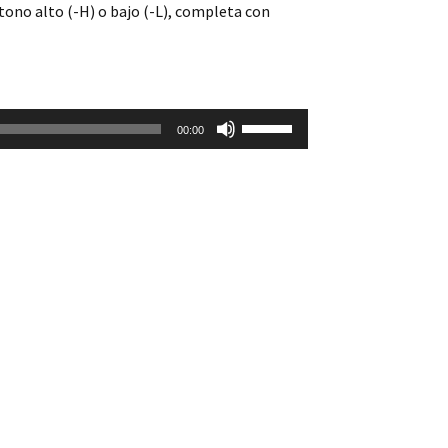
ono alto (-H) o bajo (-L), completa con
Utiliza
00:00
las
teclas
de
flecha
arriba/abajo
para
aumentar
o
disminuir
el
volumen.