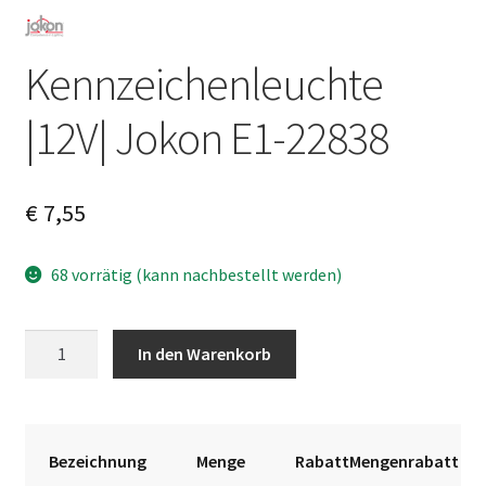
Kennzeichenleuchte
|12V| Jokon E1-22838
€
7,55
68 vorrätig (kann nachbestellt werden)
Kennzeichenleuchte
A
In den Warenkorb
|12V|
l
Jokon
t
E1-
e
22838
r
Bezeichnung
Menge
RabattMengenrabatt
Menge
n