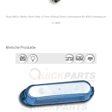
Basis: BA15s | Breite: 19mm. Höhe: 37.5mm | Ø Basis:15mm | Lebensdauer B3: 400h | Lebensdauer
Tc: 800h
Ähnliche Produkte