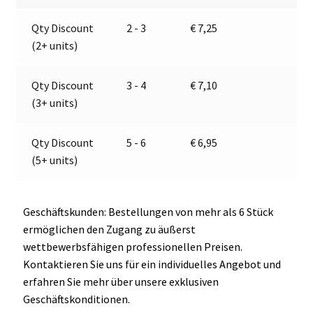
a
Qty Discount
2 - 3
€
7,25
t
(2+ units)
i
v
e
Qty Discount
3 - 4
€
7,10
:
(3+ units)
Qty Discount
5 - 6
€
6,95
(5+ units)
Geschäftskunden: Bestellungen von mehr als 6 Stück
ermöglichen den Zugang zu äußerst
wettbewerbsfähigen professionellen Preisen.
Kontaktieren Sie uns für ein individuelles Angebot und
erfahren Sie mehr über unsere exklusiven
Geschäftskonditionen.