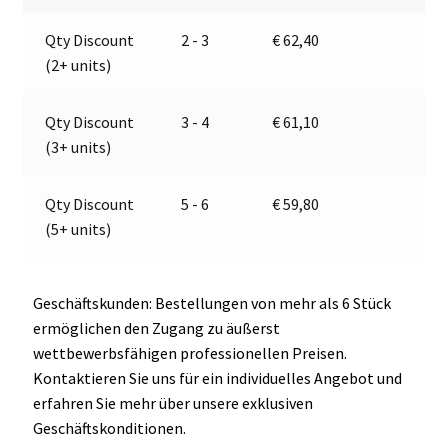
24V
a
Qty Discount
2 - 3
€
62,40
|
t
(2+ units)
Jokon
i
E2-
v
06015
e
Qty Discount
3 - 4
€
61,10
Menge
:
(3+ units)
Qty Discount
5 - 6
€
59,80
(5+ units)
Geschäftskunden: Bestellungen von mehr als 6 Stück
ermöglichen den Zugang zu äußerst
wettbewerbsfähigen professionellen Preisen.
Kontaktieren Sie uns für ein individuelles Angebot und
erfahren Sie mehr über unsere exklusiven
Geschäftskonditionen.