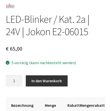
LED-Blinker / Kat. 2a |
24V | Jokon E2-06015
€
65,00
5 vorrätig (kann nachbestellt werden)
LED-
A
In den Warenkorb
Blinker
l
/
t
Kat.
e
2a
r
Bezeichnung
Menge
RabattMengenrabatt
|
n