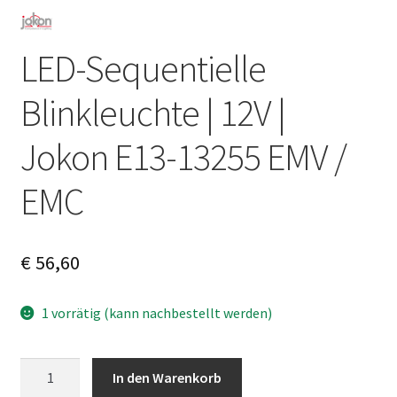
LED-Sequentielle
Blinkleuchte | 12V |
Jokon E13-13255 EMV /
EMC
€
56,60
1 vorrätig (kann nachbestellt werden)
LED-
A
In den Warenkorb
Sequentielle
l