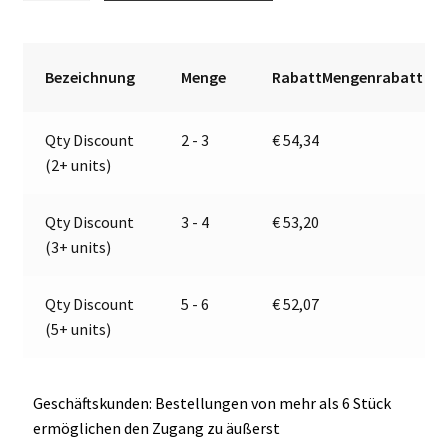
Blinkleuchte
t
|
e
12V
r
Bezeichnung
Menge
RabattMengenrabatt
|
n
Jokon
a
Qty Discount
2 - 3
€
54,34
E13-
t
(2+ units)
13255
i
EMV
v
/
e
Qty Discount
3 - 4
€
53,20
EMC
:
(3+ units)
Menge
Qty Discount
5 - 6
€
52,07
(5+ units)
Geschäftskunden: Bestellungen von mehr als 6 Stück
ermöglichen den Zugang zu äußerst