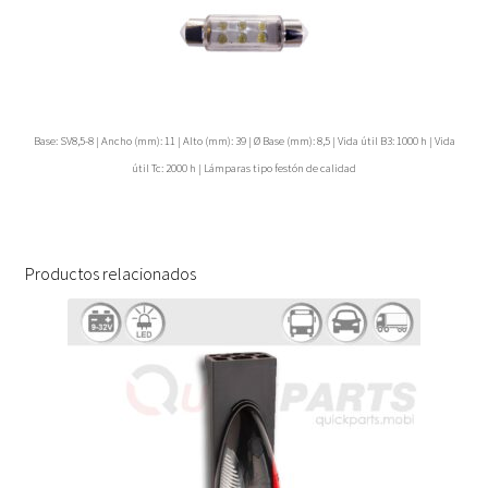
Base: SV8,5-8 | Ancho (mm): 11 | Alto (mm): 39 | Ø Base (mm): 8,5 | Vida útil B3: 1000 h | Vida
útil Tc: 2000 h | Lámparas tipo festón de calidad
Productos relacionados