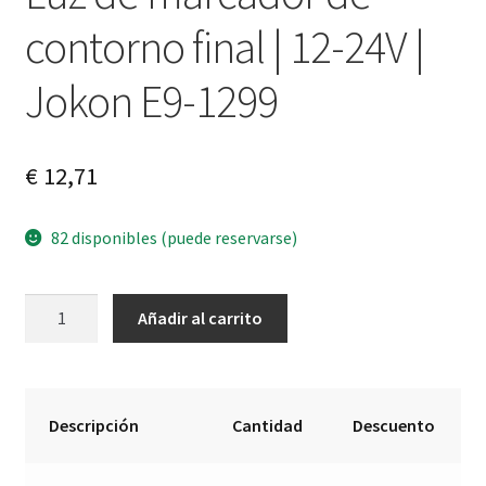
contorno final | 12-24V |
Jokon E9-1299
€
12,71
82 disponibles (puede reservarse)
Luz
A
Añadir al carrito
de
l
marcador
t
de
e
contorno
r
Descripción
Cantidad
Descuento
final
n
|
a