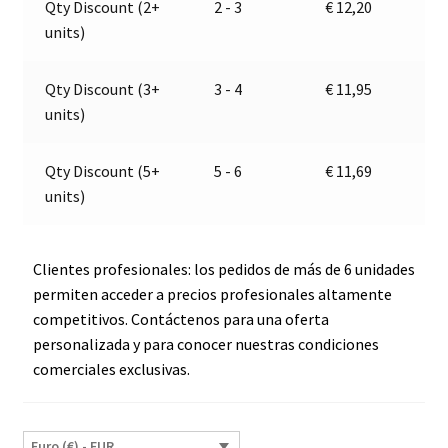
Qty Discount (2+
2 - 3
€
12,20
12-
t
units)
24V
i
|
v
Jokon
e
Qty Discount (3+
3 - 4
€
11,95
E9-
:
units)
1299
cantidad
Qty Discount (5+
5 - 6
€
11,69
units)
Clientes profesionales: los pedidos de más de 6 unidades
permiten acceder a precios profesionales altamente
competitivos. Contáctenos para una oferta
personalizada y para conocer nuestras condiciones
comerciales exclusivas.
Euro (€) - EUR