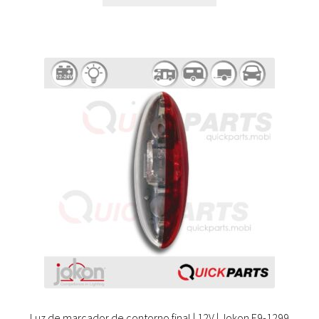
Luz de marcador de contorno final | 12V | Jokon E9-1299