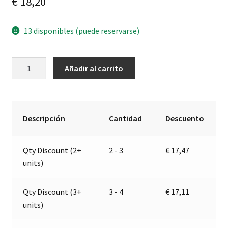
€
18,20
13 disponibles (puede reservarse)
Luz
A
Añadir al carrito
delantera
l
/
t
de
e
posición
r
Descripción
Cantidad
Descuento
LED
n
cantidad
a
Qty Discount (2+
2 - 3
€
17,47
t
units)
i
v
e
Qty Discount (3+
3 - 4
€
17,11
:
units)