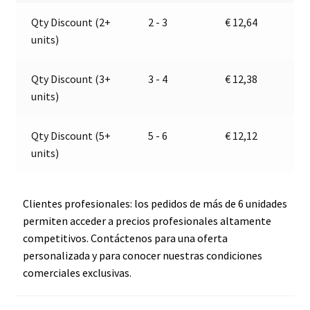
|
a
Qty Discount (2+
2 - 3
€
12,64
Jokon
t
units)
12.1015.000,
i
E2-
v
05024
e
Qty Discount (3+
3 - 4
€
12,38
cantidad
:
units)
Qty Discount (5+
5 - 6
€
12,12
units)
Clientes profesionales: los pedidos de más de 6 unidades
permiten acceder a precios profesionales altamente
competitivos. Contáctenos para una oferta
personalizada y para conocer nuestras condiciones
comerciales exclusivas.