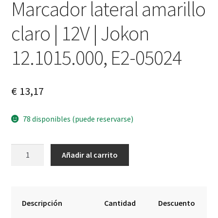
Marcador lateral amarillo
claro | 12V | Jokon
12.1015.000, E2-05024
€
13,17
78 disponibles (puede reservarse)
Marcador
A
Añadir al carrito
lateral
l
amarillo
t
claro
e
|
r
Descripción
Cantidad
Descuento
12V
n