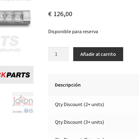
€
126,00
Disponible para reserva
Luz
A
Añadir al carrito
direccional
l
LED
t
Cat.
e
2a
r
Descripción
|
n
12V
a
Qty Discount (2+ units)
|
t
Jokon
i
13.1069.000
v
Qty Discount (3+ units)
-
e
E13-
: