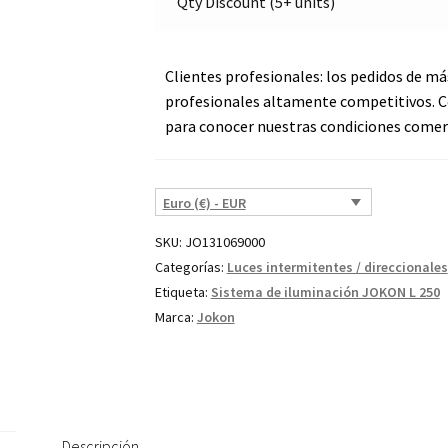
Qty Discount (5+ units)
13255
cantidad
Clientes profesionales: los pedidos de má
profesionales altamente competitivos. C
para conocer nuestras condiciones comerc
Euro (€) - EUR
SKU:
JO131069000
Categorías:
Luces intermitentes / direccionales
Etiqueta:
Sistema de iluminación JOKON L 250
Marca:
Jokon
Descripción