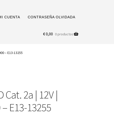
MI CUENTA
CONTRASEÑA OLVIDADA
€
0,00
0 productos
.000 – E13-13255
 Cat. 2a | 12V |
 – E13-13255