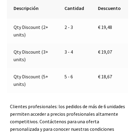
12V
r
Descripción
Cantidad
Descuento
|
n
Jokon
a
Qty Discount (2+
2 - 3
€
19,48
06061
t
units)
cantidad
i
v
e
Qty Discount (3+
3 - 4
€
19,07
:
units)
Qty Discount (5+
5 - 6
€
18,67
units)
Clientes profesionales: los pedidos de más de 6 unidades
permiten acceder a precios profesionales altamente
competitivos. Contáctenos para una oferta
personalizada y para conocer nuestras condiciones