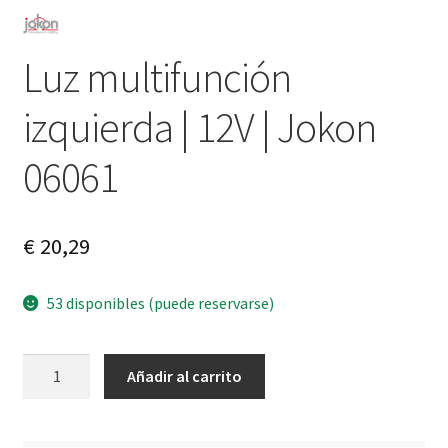
Luz multifunción
izquierda | 12V | Jokon
06061
€
20,29
53 disponibles (puede reservarse)
Luz
A
Añadir al carrito
multifunción
l
izquierda
t
|
e