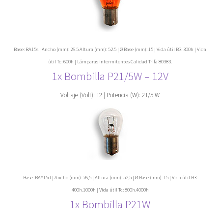
Base: BA15s | Ancho (mm): 26.5 Altura (mm): 52.5 | Ø Base (mm): 15 | Vida útil B3: 300h | Vida
útil Tc: 600h | Lámparas intermitentes Calidad Trifa 80383.
1x Bombilla P21/5W – 12V
Voltaje (Volt): 12 | Potencia (W): 21/5 W
Base: BAY15d | Ancho (mm): 26,5 | Altura (mm): 52,5 | Ø Base (mm): 15 | Vida útil B3:
400h.1000h | Vida útil Tc: 800h.4000h
1x Bombilla
P21
W