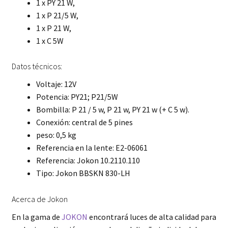
1 x PY 21 W,
1 x P 21/5 W,
1 x P 21 W,
1 x C 5W
Datos técnicos:
Voltaje: 12V
Potencia: PY21; P21/5W
Bombilla: P 21 / 5 w, P 21 w, PY 21 w (+ C 5 w).
Conexión: central de 5 pines
peso: 0,5 kg
Referencia en la lente: E2-06061
Referencia: Jokon 10.2110.110
Tipo: Jokon BBSKN 830-LH
Acerca de Jokon
En la gama de
JOKON
encontrará luces de alta calidad para